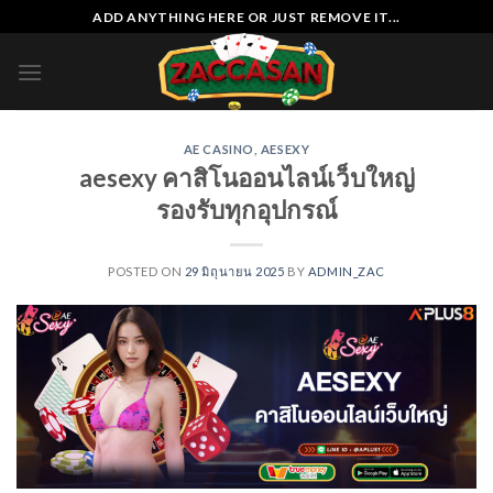
Skip
ADD ANYTHING HERE OR JUST REMOVE IT...
to
content
AE CASINO
,
AESEXY
aesexy คาสิโนออนไลน์เว็บใหญ่
รองรับทุกอุปกรณ์
POSTED ON
29 มิถุนายน 2025
BY
ADMIN_ZAC