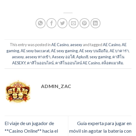
This entry was posted in
AE Casino
,
aesexy
and tagged
AE Casino
,
AE
gaming
,
AE sexy baccarat
,
AE sexy gaming
,
AE sexy บนมือถือ
,
AE บาคาร่า
,
aesexy
,
aesexy ทางเข้า
,
Aesexy ออโต้
,
Aplus8
,
sexy gaming
,
คาสิโน
AESEXY
,
คาสิโนออนไลน์
,
คาสิโนออนไลน์ AE Casino
,
สล็อตแมวส้ม
.
ADMIN_ZAC
El viaje de un jugador de
Guía experta para jugar en
**Casino Online** hacia el
móvil sin agotar la batería con