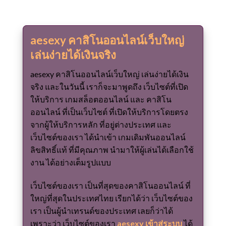
aesexy คาสิโนออนไลน์เว็บใหญ่
เล่นง่ายได้เงินจริง
aesexy คาสิโนออนไลน์เว็บใหญ่ เล่นง่ายได้เงิน
จริง และในวันนี้ เราก็จะมาพูดถึง เว็บไซต์ที่เปิด
ให้บริการ เกมสล็อตออนไลน์ และ คาสิโน
ออนไลน์ ที่เป็นเว็บไซต์ ที่เปิดให้บริการโดยตรง
จากผู้ให้บริการหลัก ที่อยู่ต่างประเทศ และ
เว็บไซต์ของเรา ได้นำเข้า เกมเดิมพันออนไลน์
ลิขสิทธิ์แท้ ที่มีคุณภาพ นำมาให้ผู้เล่นได้เลือกใช้
งาน ได้อย่างเต็มรูปแบบ
เว็บไซต์ของเรา เป็นที่สุดของคาสิโนออนไลน์ ที่
ใหญ่ที่สุดในประเทศไทย เรียกได้ว่า เว็บไซต์ของ
เรา เป็นผู้นำเทรนด์ของประเทศ เลยก็ว่าได้
เพราะว่า เว็บไซต์ของเรา
aesexy เข้าสู่ระบบ
ได้