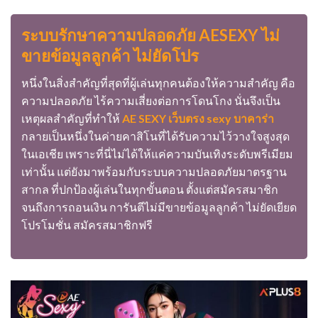
ระบบรักษาความปลอดภัย AESEXY ไม่
ขายข้อมูลลูกค้า ไม่ยัดโปร
หนึ่งในสิ่งสำคัญที่สุดที่ผู้เล่นทุกคนต้องให้ความสำคัญ คือ
ความปลอดภัย ไร้ความเสี่ยงต่อการโดนโกง นั่นจึงเป็น
เหตุผลสำคัญที่ทำให้
AE SEXY เว็บตรง sexy บาคาร่า
กลายเป็นหนึ่งในค่ายคาสิโนที่ได้รับความไว้วางใจสูงสุด
ในเอเชีย เพราะที่นี่ไม่ได้ให้แค่ความบันเทิงระดับพรีเมียม
เท่านั้น แต่ยังมาพร้อมกับระบบความปลอดภัยมาตรฐาน
สากล ที่ปกป้องผู้เล่นในทุกขั้นตอน ตั้งแต่สมัครสมาชิก
จนถึงการถอนเงิน การันตีไม่มีขายข้อมูลลูกค้า ไม่ยัดเยียด
โปรโมชั่น สมัครสมาชิกฟรี