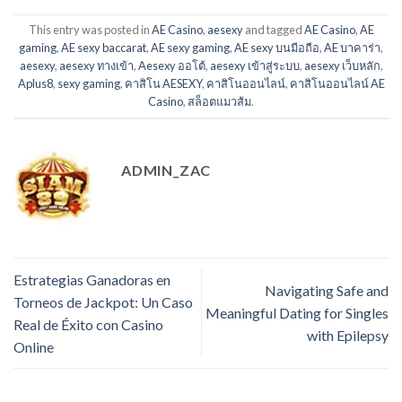
This entry was posted in
AE Casino
,
aesexy
and tagged
AE Casino
,
AE
gaming
,
AE sexy baccarat
,
AE sexy gaming
,
AE sexy บนมือถือ
,
AE บาคาร่า
,
aesexy
,
aesexy ทางเข้า
,
Aesexy ออโต้
,
aesexy เข้าสู่ระบบ
,
aesexy เว็บหลัก
,
Aplus8
,
sexy gaming
,
คาสิโน AESEXY
,
คาสิโนออนไลน์
,
คาสิโนออนไลน์ AE
Casino
,
สล็อตแมวส้ม
.
ADMIN_ZAC
Estrategias Ganadoras en
Navigating Safe and
Torneos de Jackpot: Un Caso
Meaningful Dating for Singles
Real de Éxito con Casino
with Epilepsy
Online