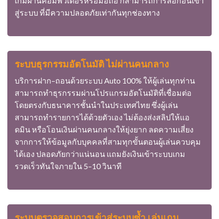
เกมผ่านคอมพิวเตอร์หรือมือถือ ก็สามารถการล็อกอินเข้า
สู่ระบบ ที่มีความปลอดภัยเท่ากันทุกช่องทาง
ระบบธุรกรรมอัตโนมัติ ไม่ผ่านคนกลาง
บริการฝาก–ถอนด้วยระบบ Auto 100% ให้ผู้เล่นทุกท่าน
สามารถทำธุรกรรมผ่านโปรแกรมอัตโนมัติที่เชื่อมต่อ
โดยตรงกับธนาคารชั้นนำในประเทศไทย ซึ่งผู้เล่น
สามารถทำรายการได้ด้วยตัวเอง ไม่ต้องส่งสลิปให้แอ
ดมิน หรือโอนเงินผ่านคนกลางให้ยุ่งยาก ลดความเสี่ยง
จากการให้ข้อมูลกับบุคคลที่สามทุกขั้นตอนผู้เล่นควบคุม
ได้เอง ปลอดภัยกว่าแน่นอน แถมยังเงินเข้าระบบเกม
รวดเร็วทันใจภายใน 5–10 วินาที
ระบบตรวจสอบการเข้าสู่ระบบซ้ำ เล่นเกม