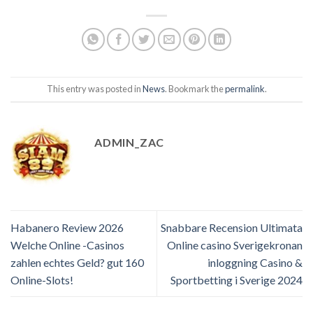
This entry was posted in
News
. Bookmark the
permalink
.
ADMIN_ZAC
Habanero Review 2026
Snabbare Recension Ultimata
Welche Online -Casinos
Online casino Sverigekronan
zahlen echtes Geld? gut 160
inloggning Casino &
Online-Slots!
Sportbetting i Sverige 2024