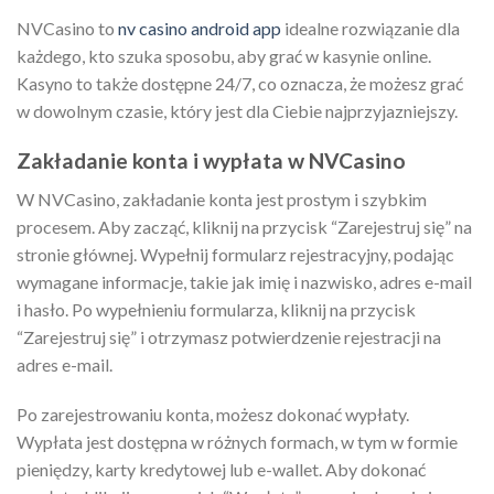
NVCasino to
nv casino android app
idealne rozwiązanie dla
każdego, kto szuka sposobu, aby grać w kasynie online.
Kasyno to także dostępne 24/7, co oznacza, że możesz grać
w dowolnym czasie, który jest dla Ciebie najprzyjazniejszy.
Zakładanie konta i wypłata w NVCasino
W NVCasino, zakładanie konta jest prostym i szybkim
procesem. Aby zacząć, kliknij na przycisk “Zarejestruj się” na
stronie głównej. Wypełnij formularz rejestracyjny, podając
wymagane informacje, takie jak imię i nazwisko, adres e-mail
i hasło. Po wypełnieniu formularza, kliknij na przycisk
“Zarejestruj się” i otrzymasz potwierdzenie rejestracji na
adres e-mail.
Po zarejestrowaniu konta, możesz dokonać wypłaty.
Wypłata jest dostępna w różnych formach, w tym w formie
pieniędzy, karty kredytowej lub e-wallet. Aby dokonać