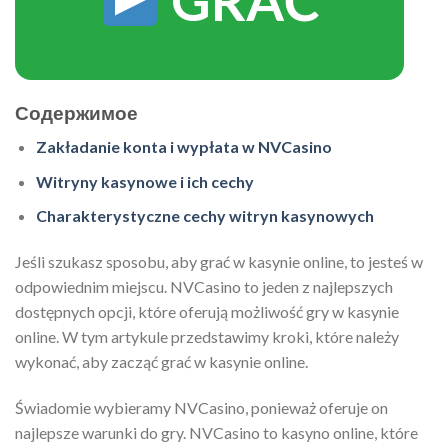
GRAĆ
Содержимое
Zakładanie konta i wypłata w NVCasino
Witryny kasynowe i ich cechy
Charakterystyczne cechy witryn kasynowych
Jeśli szukasz sposobu, aby grać w kasynie online, to jesteś w
odpowiednim miejscu. NVCasino to jeden z najlepszych
dostępnych opcji, które oferują możliwość gry w kasynie
online. W tym artykule przedstawimy kroki, które należy
wykonać, aby zacząć grać w kasynie online.
Świadomie wybieramy NVCasino, ponieważ oferuje on
najlepsze warunki do gry. NVCasino to kasyno online, które