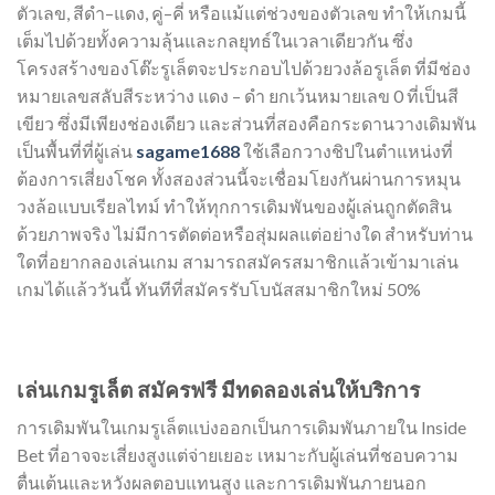
ตัวเลข, สีดำ–แดง, คู่–คี่ หรือแม้แต่ช่วงของตัวเลข ทำให้เกมนี้
เต็มไปด้วยทั้งความลุ้นและกลยุทธ์ในเวลาเดียวกัน ซึ่ง
โครงสร้างของโต๊ะรูเล็ตจะประกอบไปด้วยวงล้อรูเล็ต ที่มีช่อง
หมายเลขสลับสีระหว่าง แดง – ดำ ยกเว้นหมายเลข 0 ที่เป็นสี
เขียว ซึ่งมีเพียงช่องเดียว และส่วนที่สองคือกระดานวางเดิมพัน
เป็นพื้นที่ที่ผู้เล่น
sagame1688
ใช้เลือกวางชิปในตำแหน่งที่
ต้องการเสี่ยงโชค ทั้งสองส่วนนี้จะเชื่อมโยงกันผ่านการหมุน
วงล้อแบบเรียลไทม์ ทำให้ทุกการเดิมพันของผู้เล่นถูกตัดสิน
ด้วยภาพจริง ไม่มีการตัดต่อหรือสุ่มผลแต่อย่างใด สำหรับท่าน
ใดที่อยากลองเล่นเกม สามารถสมัครสมาชิกแล้วเข้ามาเล่น
เกมได้แล้ววันนี้ ทันทีที่สมัครรับโบนัสสมาชิกใหม่ 50%
เล่นเกมรูเล็ต สมัครฟรี มีทดลองเล่นให้บริการ
การเดิมพันในเกมรูเล็ตแบ่งออกเป็นการเดิมพันภายใน Inside
Bet ที่อาจจะเสี่ยงสูงแต่จ่ายเยอะ เหมาะกับผู้เล่นที่ชอบความ
ตื่นเต้นและหวังผลตอบแทนสูง และการเดิมพันภายนอก