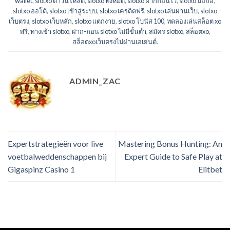
wallet
,
slotxo ดาวน์โหลด
,
slotxo ทั้งหมด
,
slotxo ฝากถอนไว
,
slotxo มือถือ
,
slotxo ออโต้
,
slotxo เข้าสู่ระบบ
,
slotxo เครดิตฟรี
,
slotxo เล่นผ่านเว็บ
,
slotxo
เว็บตรง
,
slotxo เว็บหลัก
,
slotxo แตกง่าย
,
slotxo โบนัส 100
,
ทดลองเล่นสล็อต xo
ฟรี
,
ทางเข้า slotxo
,
ฝาก-ถอน slotxo ไม่มีขั้นต่ำ
,
สมัคร slotxo
,
สล็อตxo
,
สล็อตxoเว็บตรงไม่ผ่านเอเย่นต์
.
ADMIN_ZAC
Expertstrategieën voor live
Mastering Bonus Hunting: An
voetbalweddenschappen bij
Expert Guide to Safe Play at
Gigaspinz Casino 1
Elitbet