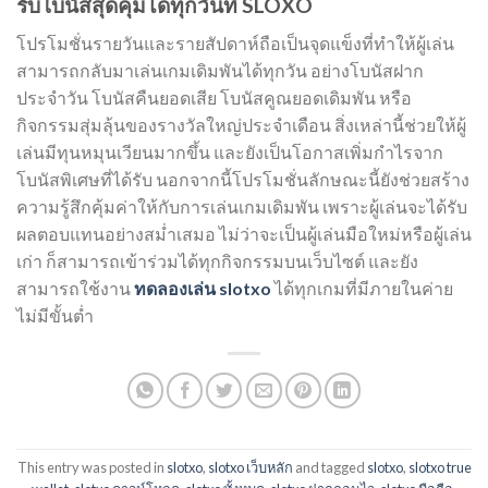
รับโบนัสสุดคุ้มได้ทุกวันที่ SLOXO
โปรโมชั่นรายวันและรายสัปดาห์ถือเป็นจุดแข็งที่ทำให้ผู้เล่น
สามารถกลับมาเล่นเกมเดิมพันได้ทุกวัน อย่างโบนัสฝาก
ประจำวัน โบนัสคืนยอดเสีย โบนัสคูณยอดเดิมพัน หรือ
กิจกรรมสุ่มลุ้นของรางวัลใหญ่ประจำเดือน สิ่งเหล่านี้ช่วยให้ผู้
เล่นมีทุนหมุนเวียนมากขึ้น และยังเป็นโอกาสเพิ่มกำไรจาก
โบนัสพิเศษที่ได้รับ นอกจากนี้โปรโมชั่นลักษณะนี้ยังช่วยสร้าง
ความรู้สึกคุ้มค่าให้กับการเล่นเกมเดิมพัน เพราะผู้เล่นจะได้รับ
ผลตอบแทนอย่างสม่ำเสมอ ไม่ว่าจะเป็นผู้เล่นมือใหม่หรือผู้เล่น
เก่า ก็สามารถเข้าร่วมได้ทุกกิจกรรมบนเว็บไซต์ และยัง
สามารถใช้งาน
ทดลองเล่น slotxo
ได้ทุกเกมที่มีภายในค่าย
ไม่มีขั้นต่ำ
This entry was posted in
slotxo
,
slotxo เว็บหลัก
and tagged
slotxo
,
slotxo true