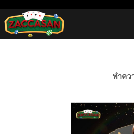
Skip
to
content
ทำความ