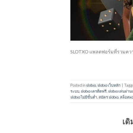
SLOTXO แพลตฟอร์มที่รวมความบั
Posted in
slotxo
,
slotxo เว็บหลัก
|
Tagg
ระบบ
,
slotxo เครดิตฟรี
,
slotxo เล่นผ่านเ
slotxo ไม่มีขั้นต่ำ
,
สมัคร slotxo
,
สล็อตx
เด