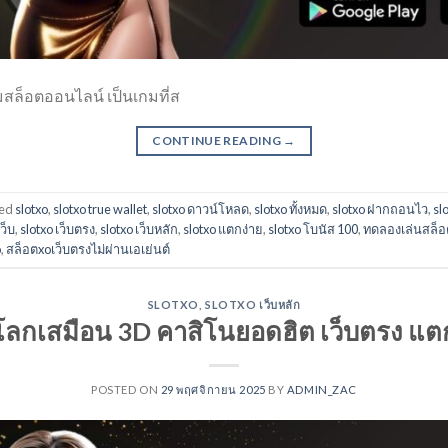
กมสล็อตออนไลน์ เป็นเกมที่ส
CONTINUE READING
→
ed
slotxo
,
slotxo true wallet
,
slotxo ดาวน์โหลด
,
slotxo ทั้งหมด
,
slotxo ฝากถอนไว
,
sl
ว็บ
,
slotxo เว็บตรง
,
slotxo เว็บหลัก
,
slotxo แตกง่าย
,
slotxo โบนัส 100
,
ทดลองเล่นสล็อต
o
,
สล็อตxoเว็บตรงไม่ผ่านเอเย่นต์
SLOTXO
,
SLOTXO เว็บหลัก
ลกเสมือน 3D คาสิโนยอดฮิต เว็บตรง แต
POSTED ON
29 พฤศจิกายน 2025
BY
ADMIN_ZAC