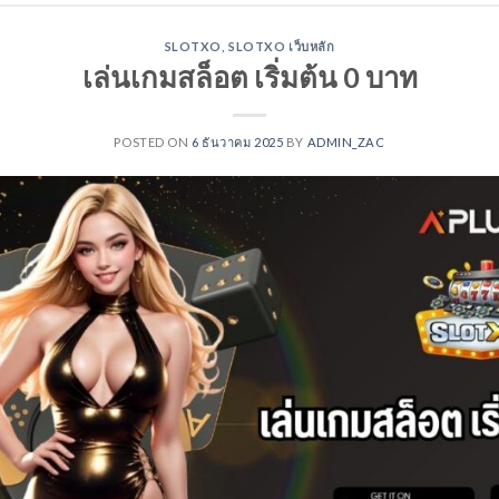
SLOTXO
,
SLOTXO เว็บหลัก
เล่นเกมสล็อต เริ่มต้น 0 บาท
POSTED ON
6 ธันวาคม 2025
BY
ADMIN_ZAC