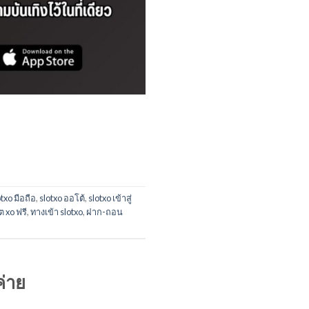
otxo มือถือ
,
slotxo ออโต้
,
slotxo เข้าสู่
 xo ฟรี
,
ทางเข้า slotxo
,
ฝาก-ถอน
่าย