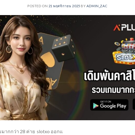
POSTED ON
21 พฤศจิกายน 2025
BY
ADMIN_ZAC
มากกว่า 28 ค่าย slotxo ออกแ