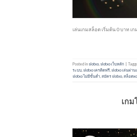
เล่นเกมสล็อต เริ่มต้น 0 บาท เ
Posted in
slotxo
,
slotxo เว็บหลัก
|
Tagg
ระบบ
,
slotxo เครดิตฟรี
,
slotxo เล่นผ่านเ
slotxo ไม่มีขั้นต่ำ
,
สมัคร slotxo
,
สล็อตx
เกมโ