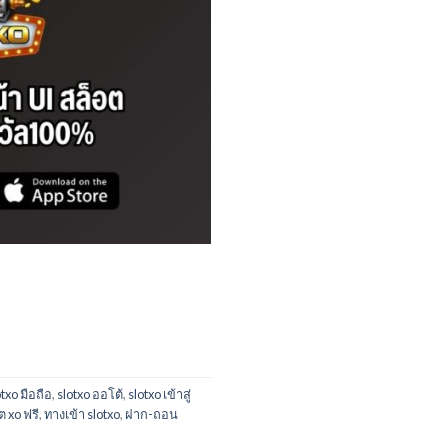
otxo มือถือ
,
slotxo ออโต้
,
slotxo เข้าสู่
 xo ฟรี
,
ทางเข้า slotxo
,
ฝาก-ถอน