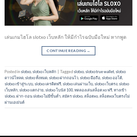
เล่นเกมไฮโล slotxo เว็บหลัก ให้มีกำไรฉบับมือใหม่ หากพูด
CONTINUE READING
→
Posted in
slotxo
,
slotxo เว็บหลัก
|
Tagged
slotxo
,
slotxo true wallet
,
slotxo
ดาวน์โหลด
,
slotxo ทั้งหมด
,
slotxo ฝากถอนไว
,
slotxo มือถือ
,
slotxo ออโต้
,
slotxo เข้าสู่ระบบ
,
slotxo เครดิตฟรี
,
slotxo เล่นผ่านเว็บ
,
slotxo เว็บตรง
,
slotxo
เว็บหลัก
,
slotxo แตกง่าย
,
slotxo โบนัส 100
,
ทดลองเล่นสล็อต xo ฟรี
,
ทางเข้า
slotxo
,
ฝาก-ถอน slotxo ไม่มีขั้นต่ำ
,
สมัคร slotxo
,
สล็อตxo
,
สล็อตxoเว็บตรงไม่
ผ่านเอเย่นต์