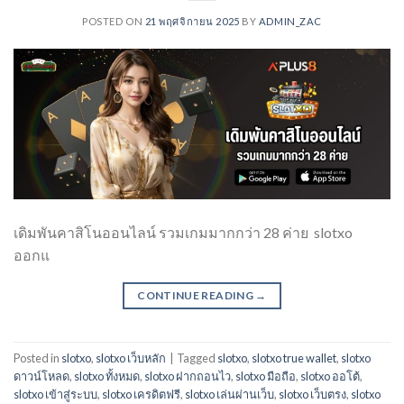
POSTED ON
21 พฤศจิกายน 2025
BY
ADMIN_ZAC
เดิมพันคาสิโนออนไลน์ รวมเกมมากกว่า 28 ค่าย slotxo
ออกแ
CONTINUE READING
→
Posted in
slotxo
,
slotxo เว็บหลัก
|
Tagged
slotxo
,
slotxo true wallet
,
slotxo
ดาวน์โหลด
,
slotxo ทั้งหมด
,
slotxo ฝากถอนไว
,
slotxo มือถือ
,
slotxo ออโต้
,
slotxo เข้าสู่ระบบ
,
slotxo เครดิตฟรี
,
slotxo เล่นผ่านเว็บ
,
slotxo เว็บตรง
,
slotxo