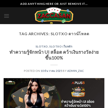
Skip
ADD ANYTHING HERE OR JUST REMOVE IT...
to
content
TAG ARCHIVES:
SLOTXO ดาวน์โหลด
SLOTXO
,
SLOTXO เว็บหลัก
ทำความรู้จักหน้า UI สล็อต คว้าเงินรางวัลง่าย
ขึ้น100%
POSTED ON
10 ธันวาคม 2025
BY
ADMIN_ZAC