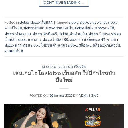
CONTINUE READING
→
Posted in
slotxo
,
slotxo เว็บหลัก
|
Tagged
slotxo
,
slotxo true wallet
,
slotxo
ดาวน์โหลด
,
slotxo ทั้งหมด
,
slotxo ฝากถอนไว
,
slotxo มือถือ
,
slotxo ออโต้
,
slotxo เข้าสู่ระบบ
,
slotxo เครดิตฟรี
,
slotxo เล่นผ่านเว็บ
,
slotxo เว็บตรง
,
slotxo
เว็บหลัก
,
slotxo แตกง่าย
,
slotxo โบนัส 100
,
ทดลองเล่นสล็อต xo ฟรี
,
ทางเข้า
slotxo
,
ฝาก-ถอน slotxo ไม่มีขั้นต่ำ
,
สมัคร slotxo
,
สล็อตxo
,
สล็อตxoเว็บตรงไม่
ผ่านเอเย่นต์
SLOTXO
,
SLOTXO เว็บหลัก
เล่นเกมไฮโล slotxo เว็บหลัก ให้มีกำไรฉบับ
มือใหม่
POSTED ON
30 ตุลาคม 2025
BY
ADMIN_ZAC