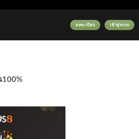
ลงทะเบียน
เข้าสู่ระบบ
ึ้น100%