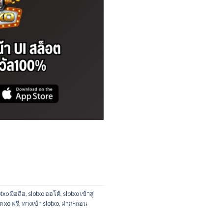
otxo มือถือ
,
slotxo ออโต้
,
slotxo เข้าสู่
 xo ฟรี
,
ทางเข้า slotxo
,
ฝาก-ถอน