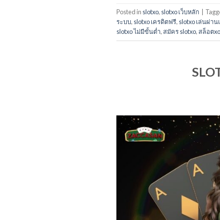
Posted in
slotxo
,
slotxo เว็บหลัก
|
Tagg
ระบบ
,
slotxo เครดิตฟรี
,
slotxo เล่นผ่านเ
slotxo ไม่มีขั้นต่ำ
,
สมัคร slotxo
,
สล็อตx
SLOT