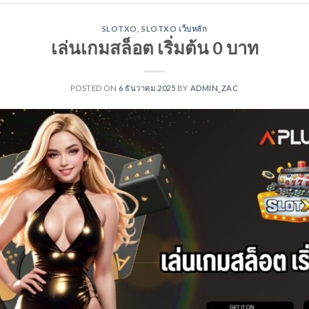
SLOTXO
,
SLOTXO เว็บหลัก
เล่นเกมสล็อต เริ่มต้น 0 บาท
POSTED ON
6 ธันวาคม 2025
BY
ADMIN_ZAC