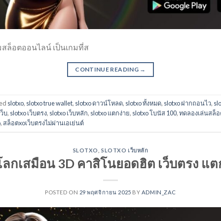
กมสล็อตออนไลน์ เป็นเกมที่ส
CONTINUE READING
→
ed
slotxo
,
slotxo true wallet
,
slotxo ดาวน์โหลด
,
slotxo ทั้งหมด
,
slotxo ฝากถอนไว
,
sl
ว็บ
,
slotxo เว็บตรง
,
slotxo เว็บหลัก
,
slotxo แตกง่าย
,
slotxo โบนัส 100
,
ทดลองเล่นสล็อต
o
,
สล็อตxoเว็บตรงไม่ผ่านเอเย่นต์
SLOTXO
,
SLOTXO เว็บหลัก
ลกเสมือน 3D คาสิโนยอดฮิต เว็บตรง แต
POSTED ON
29 พฤศจิกายน 2025
BY
ADMIN_ZAC