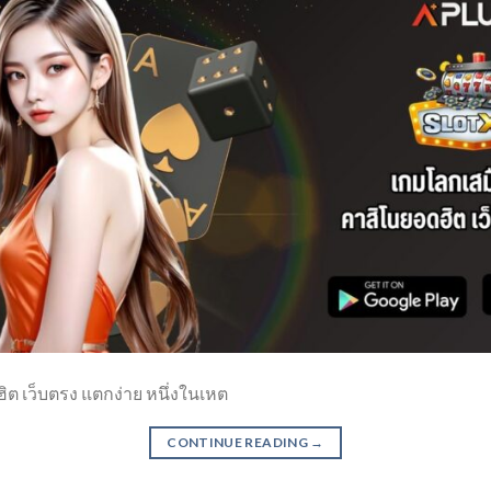
ต เว็บตรง แตกง่าย หนึ่งในเหต
CONTINUE READING
→