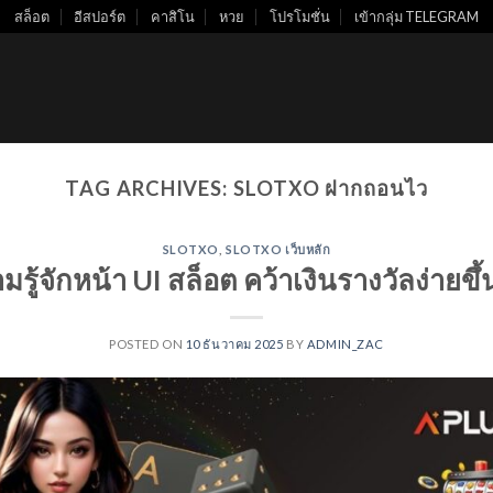
สล็อต
อีสปอร์ต
คาสิโน
หวย
โปรโมชั่น
เข้ากลุ่ม TELEGRAM
TAG ARCHIVES:
SLOTXO ฝากถอนไว
SLOTXO
,
SLOTXO เว็บหลัก
รู้จักหน้า UI สล็อต คว้าเงินรางวัลง่ายข
POSTED ON
10 ธันวาคม 2025
BY
ADMIN_ZAC