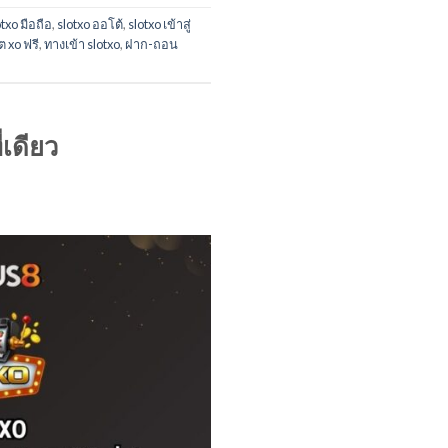
otxo มือถือ
,
slotxo ออโต้
,
slotxo เข้าสู่
 xo ฟรี
,
ทางเข้า slotxo
,
ฝาก-ถอน
เดียว