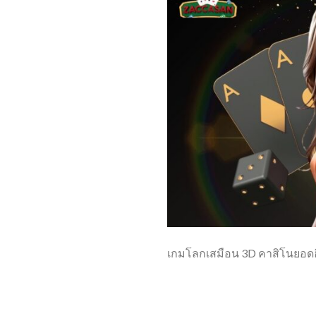
เกมโลกเสมือน 3D คาสิโนยอดฮิ