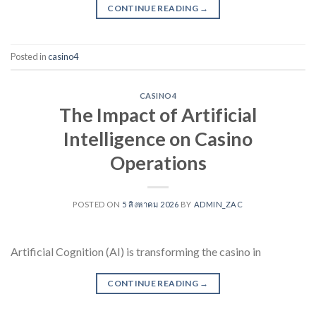
CONTINUE READING
→
Posted in
casino4
CASINO4
The Impact of Artificial
Intelligence on Casino
Operations
POSTED ON
5 สิงหาคม 2026
BY
ADMIN_ZAC
Artificial Cognition (AI) is transforming the casino in
CONTINUE READING
→