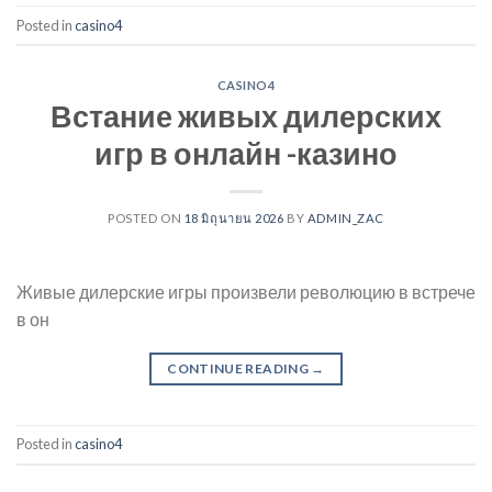
Posted in
casino4
CASINO4
Встание живых дилерских
игр в онлайн -казино
POSTED ON
18 มิถุนายน 2026
BY
ADMIN_ZAC
Живые дилерские игры произвели революцию в встрече
в он
CONTINUE READING
→
Posted in
casino4