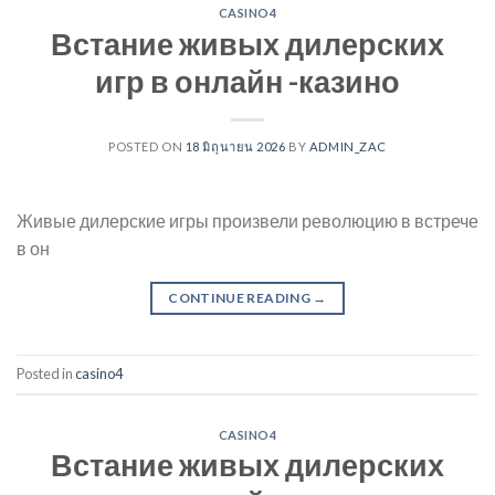
CASINO4
Встание живых дилерских
игр в онлайн -казино
POSTED ON
18 มิถุนายน 2026
BY
ADMIN_ZAC
Живые дилерские игры произвели революцию в встрече
в он
CONTINUE READING
→
Posted in
casino4
CASINO4
Встание живых дилерских