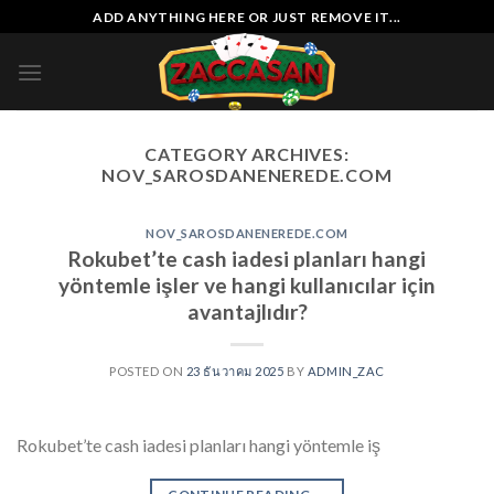
Skip
ADD ANYTHING HERE OR JUST REMOVE IT...
to
content
CATEGORY ARCHIVES:
NOV_SAROSDANENEREDE.COM
NOV_SAROSDANENEREDE.COM
Rokubet’te cash iadesi planları hangi
yöntemle işler ve hangi kullanıcılar için
avantajlıdır?
POSTED ON
23 ธันวาคม 2025
BY
ADMIN_ZAC
Rokubet’te cash iadesi planları hangi yöntemle iş