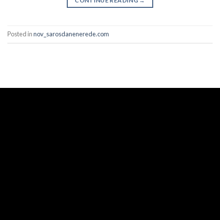
CONTINUE READING
→
Posted in
nov_sarosdanenerede.com