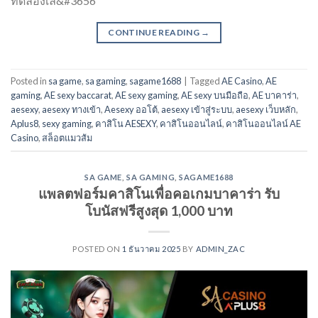
ทดลองเล&#3656
CONTINUE READING
→
Posted in
sa game
,
sa gaming
,
sagame1688
|
Tagged
AE Casino
,
AE
gaming
,
AE sexy baccarat
,
AE sexy gaming
,
AE sexy บนมือถือ
,
AE บาคาร่า
,
aesexy
,
aesexy ทางเข้า
,
Aesexy ออโต้
,
aesexy เข้าสู่ระบบ
,
aesexy เว็บหลัก
,
Aplus8
,
sexy gaming
,
คาสิโน AESEXY
,
คาสิโนออนไลน์
,
คาสิโนออนไลน์ AE
Casino
,
สล็อตแมวส้ม
SA GAME
,
SA GAMING
,
SAGAME1688
แพลตฟอร์มคาสิโนเพื่อคอเกมบาคาร่า รับ
โบนัสฟรีสูงสุด 1,000 บาท
POSTED ON
1 ธันวาคม 2025
BY
ADMIN_ZAC