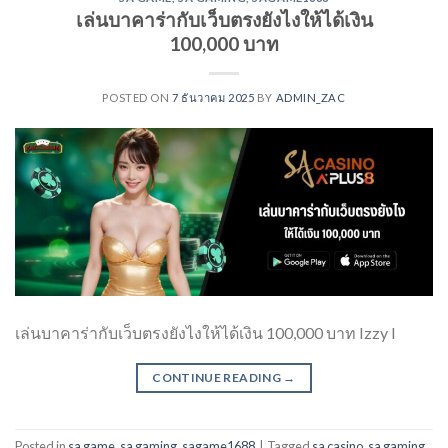
เล่นบาคาร่ากับเว็บตรงยังไงให้ได้เงิน
100,000 บาท
POSTED ON
7 ธันวาคม 2025
BY
ADMIN_ZAC
เล่นบาคาร่ากับเว็บตรงยังไงให้ได้เงิน 100,000 บาท Izzy l
CONTINUE READING
→
Posted in
sa game
,
sa gaming
,
sagame1688
|
Tagged
sa casino
,
sa gaming
,