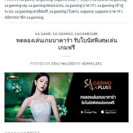
sa gaming vip
,
sa gaming ทดลองเล่น
,
sa gaming บาคาร่า
,
sa gaming เข้าสู่
ระบบ
,
sa gaming เครดิตฟรี
,
sa gaming เว็บตรง
,
sagame
,
sagame บาคาร่า
,
สมัครสมาชิก sa gaming
SA GAME
,
SA GAMING
,
SAGAME1688
ทดลองเล่นเกมบาคาร่า รับโบนัสพิเศษเล่น
เกมฟรี
POSTED ON
3 ธันวาคม 2025
BY
ADMIN_ZAC