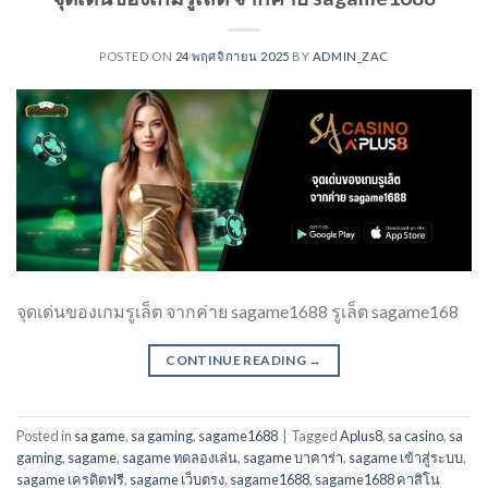
POSTED ON
24 พฤศจิกายน 2025
BY
ADMIN_ZAC
จุดเด่นของเกมรูเล็ต จากค่าย sagame1688 รูเล็ต sagame168
CONTINUE READING
→
Posted in
sa game
,
sa gaming
,
sagame1688
|
Tagged
Aplus8
,
sa casino
,
sa
gaming
,
sagame
,
sagame ทดลองเล่น
,
sagame บาคาร่า
,
sagame เข้าสู่ระบบ
,
sagame เครดิตฟรี
,
sagame เว็บตรง
,
sagame1688
,
sagame1688 คาสิโน