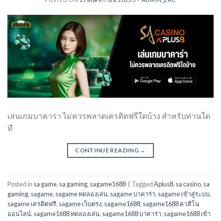
เล่นเกมบาคาร่า ไม่ควรพลาดเครดิตฟรีใดบ้าง สำหรับท่านใด
ที
CONTINUE READING
→
Posted in
sa game
,
sa gaming
,
sagame1688
|
Tagged
Aplus8
,
sa casino
,
sa
gaming
,
sagame
,
sagame ทดลองเล่น
,
sagame บาคาร่า
,
sagame เข้าสู่ระบบ
,
sagame เครดิตฟรี
,
sagame เว็บตรง
,
sagame1688
,
sagame1688 คาสิโน
ออนไลน์
,
sagame1688 ทดลองเล่น
,
sagame1688 บาคาร่า
,
sagame1688 เข้า