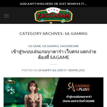
Skip
ADD ANYTHING HERE OR JUST REMOVE IT...
to
content
CATEGORY ARCHIVES:
SA GAMING
SA GAME
,
SA GAMING
,
SAGAME1688
เข้าสู่ระบบเล่นเกมบาคาร่า เว็บตรง แตกง่าย
ต้องที่ SAGAME
POSTED ON
23 พฤศจิกายน 2025
BY
ADMIN_ZAC