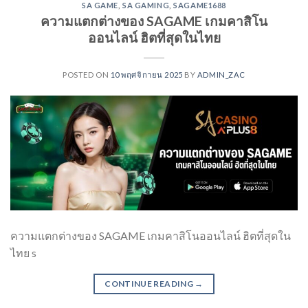
SA GAME
,
SA GAMING
,
SAGAME1688
ความแตกต่างของ SAGAME เกมคาสิโน
ออนไลน์ ฮิตที่สุดในไทย
POSTED ON
10 พฤศจิกายน 2025
BY
ADMIN_ZAC
ความแตกต่างของ SAGAME เกมคาสิโนออนไลน์ ฮิตที่สุดใน
ไทย s
CONTINUE READING
→