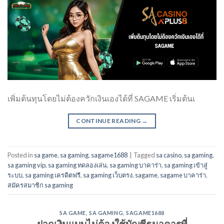
เพิ่มต้นทุนโดยไม่ต้องควักเงินเองได้ที่ SAGAME เริ่มต้นเ
CONTINUE READING
→
Posted in
sa game
,
sa gaming
,
sagame1688
|
Tagged
sa casino
,
sa gaming
,
sa gaming vip
,
sa gaming ทดลองเล่น
,
sa gaming บาคาร่า
,
sa gaming เข้าสู่
ระบบ
,
sa gaming เครดิตฟรี
,
sa gaming เว็บตรง
,
sagame
,
sagame บาคาร่า
,
สมัครสมาชิก sa gaming
SA GAME
,
SA GAMING
,
SAGAME1688
ฝากเงินแบบไม่ต้องใช้บัญชีธนาคารที่