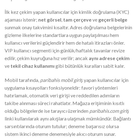
İlk kez çekim yapan kullanıcılar için kimlik doğrulama (KYC)
aşaması istenir;
net görsel
,
tam çerçeve
ve
geçerli belge
sunmak onay takvimini kısaltır. Adres doğrulama belgelerinin
gizleme ilkelerine standartlara uygun paylaşılması hem
kullanıcı verilerini güçlendirir hem de hatalı itirazları önler.
VIP kullanıcı segmenti için günlük/haftalık tavanlar revize
edilir, çekim kuyruğuna hız verilir; ancak
aynı adrese çekim
ve
tekil cihaz kullanımı
gibi bütünlük kuralları sabit kalır.
Mobil tarafında,
paribahis mobil giriş
yapan kullanıcılar için
uygulama kısayolları fonksiyoneldir: favori yöntemleri
hatırlamak, otomatik veri girişi ve reddedilen adımların
takibe alınması süreci rahatlatır. Mağaza erişiminin kısıtlı
olduğu bölgelerde ise tarayıcı üzerinden
paribahis.com giriş
linki kullanılarak aynı akışlara ulaşmak mümkündür. Bağlantı
sarsıntılarında oturum tutulur; deneme başarısız olursa
sistem ikinci deneme denemesiyle akıcı oturum sunar.