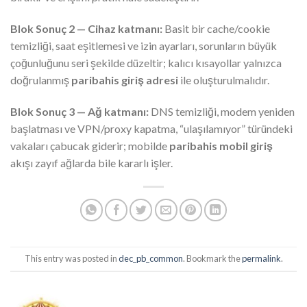
Blok Sonuç 2 — Cihaz katmanı:
Basit bir cache/cookie
temizliği, saat eşitlemesi ve izin ayarları, sorunların büyük
çoğunluğunu seri şekilde düzeltir; kalıcı kısayollar yalnızca
doğrulanmış
paribahis giriş adresi
ile oluşturulmalıdır.
Blok Sonuç 3 — Ağ katmanı:
DNS temizliği, modem yeniden
başlatması ve VPN/proxy kapatma, “ulaşılamıyor” türündeki
vakaları çabucak giderir; mobilde
paribahis mobil giriş
akışı zayıf ağlarda bile kararlı işler.
This entry was posted in
dec_pb_common
. Bookmark the
permalink
.