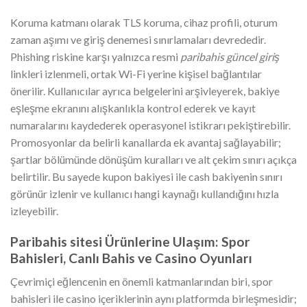
Koruma katmanı olarak TLS koruma, cihaz profili, oturum
zaman aşımı ve giriş denemesi sınırlamaları devrededir.
Phishing riskine karşı yalnızca resmi
paribahis güncel giriş
linkleri izlenmeli, ortak Wi-Fi yerine kişisel bağlantılar
önerilir. Kullanıcılar ayrıca belgelerini arşivleyerek, bakiye
eşleşme ekranını alışkanlıkla kontrol ederek ve kayıt
numaralarını kaydederek operasyonel istikrarı pekiştirebilir.
Promosyonlar da belirli kanallarda ek avantaj sağlayabilir;
şartlar bölümünde dönüşüm kuralları ve alt çekim sınırı açıkça
belirtilir. Bu sayede kupon bakiyesi ile cash bakiyenin sınırı
görünür izlenir ve kullanıcı hangi kaynağı kullandığını hızla
izleyebilir.
Paribahis sitesi Ürünlerine Ulaşım: Spor
Bahisleri, Canlı Bahis ve Casino Oyunları
Çevrimiçi eğlencenin en önemli katmanlarından biri, spor
bahisleri ile casino içeriklerinin aynı platformda birleşmesidir;