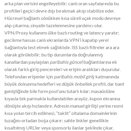
arka plan verisini engelleyebilir; canlı oran sayfalarında bu
profilleri geçici devre dışı bırakmak akışı stabilize eder.
Hücresel bağlantı sönükken kısa süreli uçak modu devreye
alıp çıkarma, sinyalin tazelenmesine yardımcı olur.
VPN/Proxy kullanımı ülke bazlı routing ve latency yaratır;
gecikme hassas canlı ekranlarda VPN’i kapatıp yerel
bağlantıyla test etmek sağlıklıdır. ISS bazlı filtreler ara ara
olarak görülebilir; bu tip durumlarda doğrulanmış
kanallardan paylaşılan
paribahis güncel
bağlantılarına ek
olarak farklı giriş pencereleri ve erişim aralıkları duyurulur.
Telefondan erişenler için
paribahis mobil giriş
katmanında
büyük dokunma hedefleri ve düşük önbellek profili, dar bant
genişliğinde bile form post’unu tutarlı kılar; masaüstüne
kıyasla tek parmakla kullanılabilen arayüz, kupon ekranına
dönüşte akışı hızlandırır. Adresin manuel girilişi yerine resmi
kısa yolun tercih edilmesi, “taklit” oltalama domainlerinin
tuzağını ortadan boşa çıkarır; sahte linkler genellikle
kısaltılmış URL’ler veya sponsorlu ilanlar şeklinde çıkar,