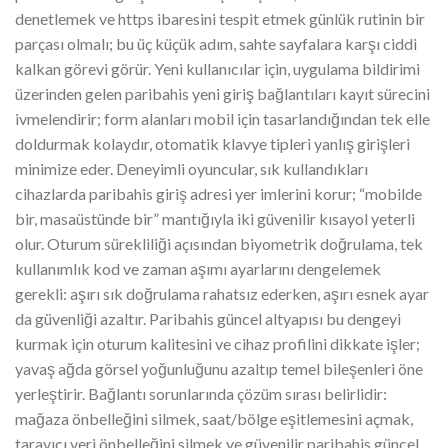
denetlemek ve https ibaresini tespit etmek günlük rutinin bir
parçası olmalı; bu üç küçük adım, sahte sayfalara karşı ciddi
kalkan görevi görür. Yeni kullanıcılar için, uygulama bildirimi
üzerinden gelen paribahis yeni giriş bağlantıları kayıt sürecini
ivmelendirir; form alanları mobil için tasarlandığından tek elle
doldurmak kolaydır, otomatik klavye tipleri yanlış girişleri
minimize eder. Deneyimli oyuncular, sık kullandıkları
cihazlarda paribahis giriş adresi yer imlerini korur; “mobilde
bir, masaüstünde bir” mantığıyla iki güvenilir kısayol yeterli
olur. Oturum sürekliliği açısından biyometrik doğrulama, tek
kullanımlık kod ve zaman aşımı ayarlarını dengelemek
gerekli: aşırı sık doğrulama rahatsız ederken, aşırı esnek ayar
da güvenliği azaltır. Paribahis güncel altyapısı bu dengeyi
kurmak için oturum kalitesini ve cihaz profilini dikkate işler;
yavaş ağda görsel yoğunluğunu azaltıp temel bileşenleri öne
yerleştirir. Bağlantı sorunlarında çözüm sırası belirlidir:
mağaza önbelleğini silmek, saat/bölge eşitlemesini açmak,
tarayıcı veri önbelleğini silmek ve güvenilir paribahis güncel