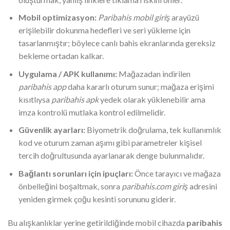
Mobil optimizasyon:
Paribahis mobil giriş
arayüzü
erişilebilir dokunma hedefleri ve seri yükleme için
tasarlanmıştır; böylece canlı bahis ekranlarında gereksiz
bekleme ortadan kalkar.
Uygulama / APK kullanımı:
Mağazadan indirilen
paribahis app
daha kararlı oturum sunur; mağaza erişimi
kısıtlıysa
paribahis apk
yedek olarak yüklenebilir ama
imza kontrolü mutlaka kontrol edilmelidir.
Güvenlik ayarları:
Biyometrik doğrulama, tek kullanımlık
kod ve oturum zaman aşımı gibi parametreler kişisel
tercih doğrultusunda ayarlanarak denge bulunmalıdır.
Bağlantı sorunları için ipuçları:
Önce tarayıcı ve mağaza
önbelleğini boşaltmak, sonra
paribahis.com giriş
adresini
yeniden girmek çoğu kesinti sorununu giderir.
Bu alışkanlıklar yerine getirildiğinde mobil cihazda
paribahis