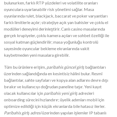
bulunurken, farklı RTP yüzdeleri ve volatilite oranları
oyunculara uyarlanabilir risk yönetimi sağlar. Masa
oyunlarında rulet, blackjack, baccarat ve poker varyantları
farklı limitlerle açılır; stratejiye açık yan bahisler ve çoklu el
modülleri deneyimi derinleştirir. Canlı casino masalarında
gerçek krupiyeler, çoklu kamera açıları ve sohbet özelliği ile
sosyal katman güçlendirilir; masa yoğunluğu kontrolü
sayesinde oyuncular bekleme ekranlarında vakit
kaybetmeden yeni masalara girebilir.
Tüm bu ürünlere erişim,
paribahis güncel giriş
bağlantıları
üzerinden sağlandığında en kesintisiz hâlini bulur. Resmî
bağlantılar, sahte sayfaları ve kopya alan adlarını devre dışı
bırakır ve kullanıcıyı doğrudan paneline taşır. Yeni kayıt
olacak kullanıcılar için
paribahis yeni giriş
adresleri
onboarding sürecini hızlandırır; üyelik adımları mobil için
optimize edildiği için küçük ekranlarda bile hatasız ilerler.
Paribahis giriş adresi
üzerinden yapılan işlemler IP tabanlı