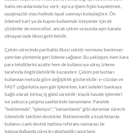
bahis ekranlarında hız verir; ayrıca işlem fişini kaydetmek,
uyuşmazlık olası halinde ispat sunmayı kolaylaştırır. Ön
ödemeli kart ya da kupon kullanmak isteyenler için ek
çözümler de mevcuttur; ancak çekim sırasında aynı kanala
olmayan iade ilkesi getirilebilir.
Çekim sürecinde paribahis ilkesi sektör normunu benimser:
yatırılan yöntemle geri ödeme sağlanır. Bu yaklaşım, hem kara
para tehditlerini azaltır hem de kullanıcıya süreç izleme
tarafında öngörülebilirlik kazandırır. Çekim periyotları
kullanılan metoda göre değişiklik gösterebilir: e-cüzdan ve
FAST çoğunlukla aynı gün işlenirken, kart iadeleri bankaya
bağlı olarak birkaç iş günü sürebilir; klasik havale işlemleri
ise yalnızca çalışma saatlerinde tamamlanır. Panelde
“beklemede”, “işleniyor”, “tamamlandı” gibi durumlar sürecin
izlenebilir takibini destekler. Beklenmedik a ksaklıklarda
kullanıcı canlı destek hattına referans numarası ile
başvurduğunda sürecin rahatladığı raporlanır.