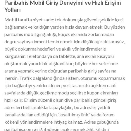
Paribahis Mobil Giriş Deneyimi ve Hızlı Erişim
Yolları
Mobil tarafta niyet sade: tek dokunuşla güvenli şekilde içeri
bağlanmak ve kaldığın yerden hızla devam etmek. Bu yüzden
paribahis mobil giriş akışı, küçük ekranda zorlanmadan
doğru sayfaya inmeni temin etmek için düşük ağırlıklı arayüz,
büyük dokunma hedefleri ve akıllı yönlendirmelerle
kurgulanır. Telefonda ya da tablette, ana ekran kısayolu
oluşturmak yararlı bir alışkanlıktır; böylece her seferinde
arama yapmak yerine doğrudan paribahis giriş sayfasına
inersin. Trafik dalgalandığında sistem, oturumu koparmamak
için bağlantıyı yeniden dener; veri tasarrufu açıkken canlı
sayfalarda düşük gecikme modu seçilirse kupon ekranları
hızlı kalır. Erişim düzenli olsun diye paribahis güncel giriş
adresleri belli aralıklarla paylaşılır; bu adresler yetkili
kanallarda ilan edildiği için “kısaltılmış link” ya da forum
kökenli yönlendirmelere ihtiyaç kalmaz. Adres çubuğunda
paribahis.com giriş ifadesini açık seçmek, SSL kilidini