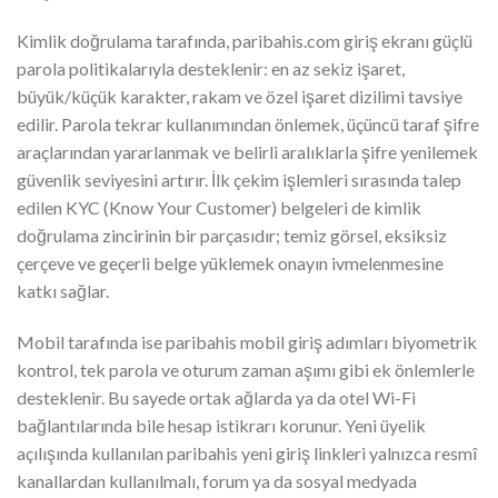
Kimlik doğrulama tarafında, paribahis.com giriş ekranı güçlü
parola politikalarıyla desteklenir: en az sekiz işaret,
büyük/küçük karakter, rakam ve özel işaret dizilimi tavsiye
edilir. Parola tekrar kullanımından önlemek, üçüncü taraf şifre
araçlarından yararlanmak ve belirli aralıklarla şifre yenilemek
güvenlik seviyesini artırır. İlk çekim işlemleri sırasında talep
edilen KYC (Know Your Customer) belgeleri de kimlik
doğrulama zincirinin bir parçasıdır; temiz görsel, eksiksiz
çerçeve ve geçerli belge yüklemek onayın ivmelenmesine
katkı sağlar.
Mobil tarafında ise paribahis mobil giriş adımları biyometrik
kontrol, tek parola ve oturum zaman aşımı gibi ek önlemlerle
desteklenir. Bu sayede ortak ağlarda ya da otel Wi-Fi
bağlantılarında bile hesap istikrarı korunur. Yeni üyelik
açılışında kullanılan paribahis yeni giriş linkleri yalnızca resmî
kanallardan kullanılmalı, forum ya da sosyal medyada