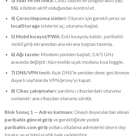
3) Saat ve sertifika:
Cihaz saatini ve bölgeyi auto yap;
SSL
kilidinin aktif olduğundan kontrol et.
4) Çerez/depoma izinleri:
Oturum için gerekli çerez ve
localStorage
izinlerini aç; oturumu başlat.
5) Mobil kısayol/PWA:
Eski kısayolu kaldır;
paribahis
mobil giriş
ekranından ana ekrana baştan tanımla.
6) Ağı tazele:
Modemi yeniden başlat; 2.4/5 GHz
arasında değiştir; hücreselde uçak modunu kısa toggle.
7) DNS/VPN testi:
Açık DNS’le yeniden dene; gecikmeye
duyarlı sayfalarda VPN/proxy’yi kapat.
8) Cihaz çakışmaları:
yardımcı cihazlardaki oturumu
sonlandır; ana cihazdan oturumu sürdür.
Blok Sonuç 1 — Adres katmanı:
Onaylı duyurulardan alınan
paribahis güncel giriş
ve gerektiğinde yedek
paribahis.com giriş
yolları, oltalama adreslerini devre dışı
bırakır ve erişimi pratik hale sadeleştirir.