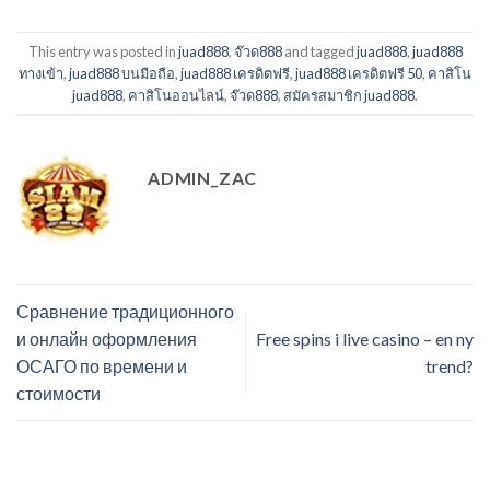
This entry was posted in
juad888
,
จ๊วด888
and tagged
juad888
,
juad888
ทางเข้า
,
juad888 บนมือถือ
,
juad888 เครดิตฟรี
,
juad888 เครดิตฟรี 50
,
คาสิโน
juad888
,
คาสิโนออนไลน์
,
จ๊วด888
,
สมัครสมาชิก juad888
.
ADMIN_ZAC
Сравнение традиционного
и онлайн оформления
Free spins i live casino – en ny
ОСАГО по времени и
trend?
стоимости