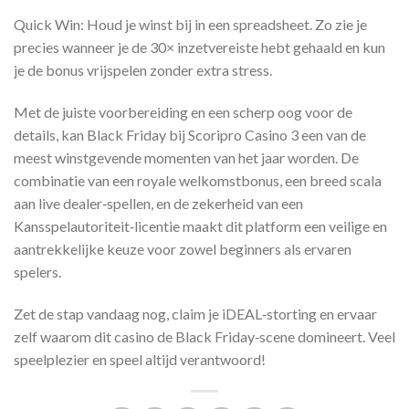
Quick Win: Houd je winst bij in een spreadsheet. Zo zie je
precies wanneer je de 30× inzetvereiste hebt gehaald en kun
je de bonus vrijspelen zonder extra stress.
Met de juiste voorbereiding en een scherp oog voor de
details, kan Black Friday bij Scoripro Casino 3 een van de
meest winstgevende momenten van het jaar worden. De
combinatie van een royale welkomstbonus, een breed scala
aan live dealer‑spellen, en de zekerheid van een
Kansspelautoriteit‑licentie maakt dit platform een veilige en
aantrekkelijke keuze voor zowel beginners als ervaren
spelers.
Zet de stap vandaag nog, claim je iDEAL‑storting en ervaar
zelf waarom dit casino de Black Friday‑scene domineert. Veel
speelplezier en speel altijd verantwoord!