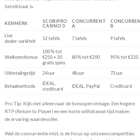
bereikbaar is.
SCORIPRO
CONCURRENT
CONCURRE
KENMERK
CASINO 3
A
B
Live
12 tafels
7 tafels
9 tafels
dealer‑variëteit
100 % tot
Welkomstbonus
€250 + 20
80 % tot €200
90 % tot €220
gratis spins
Uitbetalingstijd
24 uur
48 uur
72 uur
iDEAL,
Betaalmethode
iDEAL, PayPal
Creditcard
creditcard
Pro Tip: Kijk niet alleen naar de bonuspercentage. Een hogere
RTP (Return to Player) en een korte withdrawal‑tijd maken
de ervaring waardevoller.
Wat de concurrentie mist, is de focus op seizoenscompetities