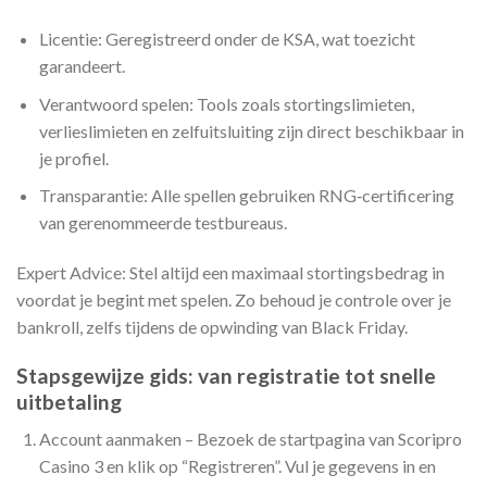
Licentie: Geregistreerd onder de KSA, wat toezicht
garandeert.
Verantwoord spelen: Tools zoals stortingslimieten,
verlieslimieten en zelfuitsluiting zijn direct beschikbaar in
je profiel.
Transparantie: Alle spellen gebruiken RNG‑certificering
van gerenommeerde testbureaus.
Expert Advice: Stel altijd een maximaal stortingsbedrag in
voordat je begint met spelen. Zo behoud je controle over je
bankroll, zelfs tijdens de opwinding van Black Friday.
Stapsgewijze gids: van registratie tot snelle
uitbetaling
Account aanmaken – Bezoek de startpagina van Scoripro
Casino 3 en klik op “Registreren”. Vul je gegevens in en