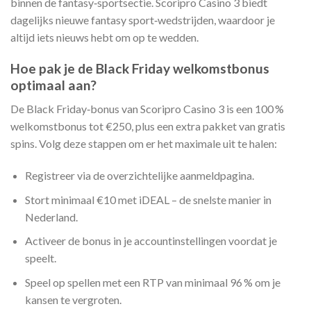
binnen de fantasy‑sportsectie. Scoripro Casino 3 biedt
dagelijks nieuwe fantasy sport‑wedstrijden, waardoor je
altijd iets nieuws hebt om op te wedden.
Hoe pak je de Black Friday welkomstbonus
optimaal aan?
De Black Friday‑bonus van Scoripro Casino 3 is een 100 %
welkomstbonus tot €250, plus een extra pakket van gratis
spins. Volg deze stappen om er het maximale uit te halen:
Registreer via de overzichtelijke aanmeldpagina.
Stort minimaal €10 met iDEAL – de snelste manier in
Nederland.
Activeer de bonus in je accountinstellingen voordat je
speelt.
Speel op spellen met een RTP van minimaal 96 % om je
kansen te vergroten.