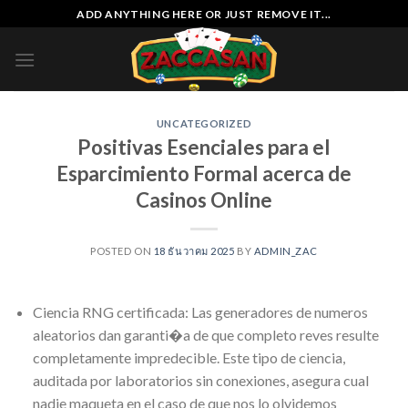
Skip
ADD ANYTHING HERE OR JUST REMOVE IT...
to
content
UNCATEGORIZED
Positivas Esenciales para el
Esparcimiento Formal acerca de
Casinos Online
POSTED ON
18 ธันวาคม 2025
BY
ADMIN_ZAC
Ciencia RNG certificada: Las generadores de numeros
aleatorios dan garanti�a de que completo reves resulte
completamente impredecible. Este tipo de ciencia,
auditada por laboratorios sin conexiones, asegura cual
nadie maqueta en el caso de que nos lo olvidemos