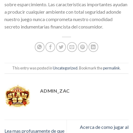
sobre esparcimiento. Las caracteristicas importantes ayudan
a producir cualquier ambiente con total seguridad adonde
nuestro juego nunca comprometa nuestro comodidad
secreto indumentarias financista del consumidor.
This entry was posted in
Uncategorized
. Bookmark the
permalink
.
ADMIN_ZAC
Acerca de como jugar al
Lea mas profusamente de que