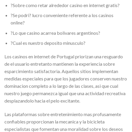
?Sobre como retar alrededor casino en internet gratis?
?Se podri? lucro conveniente referente a los casinos
online?
?Lo que casino acarrea bolivares argentinos?
?Cual es nuestro deposito minusculo?
Los casinos en internet de Portugal priorizan una resguardo
de el usuario entretanto mantienen la experiencia sobre
esparcimiento satisfactoria. Aquellos sitios implementan
medidas especiales para que los jugadores conserven nuestro
dominacion completo a lo largo de las clases, asi que cual
nuestro juego permanezca igual que una actividad recreativa
desplazandolo hacia el pelo excitante.
Las plataformas sobre entretenimiento mas profusamente
confiables proporcionan la mecanica y la bicicleta
especialistas que fomentan una moralidad sobre los deseos