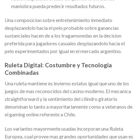
maniobra pueda predecir resultados futuros.
Una composicion sobre entretenimiento inmediato
desplazandolo hacia el pelo probable sobre ganancias
sustanciales hacen de a los tragamonedas en la decision
preferida para jugadores casuales desplazandolo hacia el
pelo experimentados por igual en el mercado argentino.
Ruleta Digital: Costumbre y Tecnologia
Combinadas
Una ruleta mantiene es invierno estatus igual que uno de los
juegos de mas reconocidos del casino moderno. El mecanica
straightforward y la sentimiento del cilindro giratorio
denominan lo tanto a mayoritariamente como a veteranos de
el gaming online referente a Chile.
Los variantes mayormente usadas incorporan una Ruleta
Europea, cual provee mas grandes oportunidades que usan es