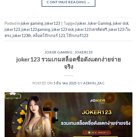
CONTINUE READING
→
Posted in
joker gaming
,
joker123
|
Tagged
joker
,
Joker Gaming
,
joker slot
,
joker123
,
joker123 gaming
,
joker123 slot
,
joker123 เครดิตฟรี
,
joker123 เว็บ
ตรง
,
joker123th
,
สล็อตโจ๊กเกอร์ 123
,
โจ๊กเกอร์123
JOKER GAMING
,
JOKER123
joker123 รวมเกมสล็อตชื่อดังแตกง่ายจ่าย
จริง
POSTED ON
5 มีนาคม 2025
BY
ADMIN_ZAC