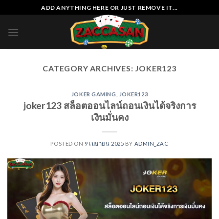
Skip
ADD ANYTHING HERE OR JUST REMOVE IT...
to
content
CATEGORY ARCHIVES:
JOKER123
JOKER GAMING
,
JOKER123
joker123 สล็อตออนไลน์ถอนเงินได้จริงการ
เงินมั่นคง
POSTED ON
9 เมษายน 2025
BY
ADMIN_ZAC