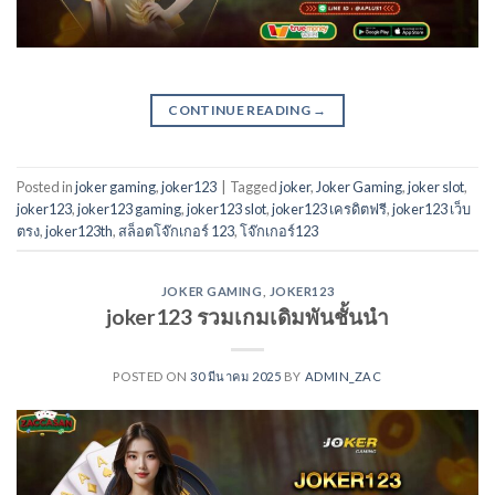
CONTINUE READING
→
Posted in
joker gaming
,
joker123
|
Tagged
joker
,
Joker Gaming
,
joker slot
,
joker123
,
joker123 gaming
,
joker123 slot
,
joker123 เครดิตฟรี
,
joker123 เว็บ
ตรง
,
joker123th
,
สล็อตโจ๊กเกอร์ 123
,
โจ๊กเกอร์123
JOKER GAMING
,
JOKER123
joker123 รวมเกมเดิมพันชั้นนำ
POSTED ON
30 มีนาคม 2025
BY
ADMIN_ZAC