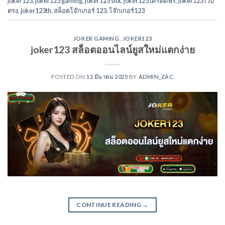
joker123
,
joker123 gaming
,
joker123 slot
,
joker123 เครดิตฟรี
,
joker123 เว็บ
ตรง
,
joker123th
,
สล็อตโจ๊กเกอร์ 123
,
โจ๊กเกอร์123
JOKER GAMING
,
JOKER123
joker123 สล็อตออนไลน์ยูสใหม่แตกง่าย
POSTED ON
12 มีนาคม 2025
BY
ADMIN_ZAC
CONTINUE READING
→