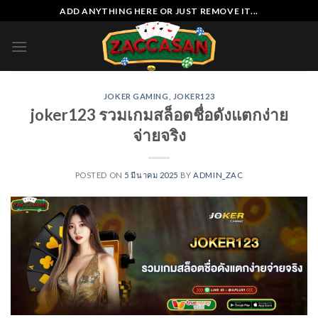
Skip
ADD ANYTHING HERE OR JUST REMOVE IT...
to
content
JOKER GAMING
,
JOKER123
joker123 รวมเกมสล็อตชื่อดังแตกง่าย
จ่ายจริง
POSTED ON
5 มีนาคม 2025
BY
ADMIN_ZAC