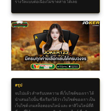
รางวัลแบบต่อเนื่องไม่ขาดสาย ได้เลย
สรุป
จบไปแล้ว สำหรับบทความ ที่เว็บไซต์ของเรา ได้
นำเสนอไปนั้น ซึ่งเรียกได้ว่า เว็บไซต์ของเรา เป็น
เว็บไซต์ เกมสล็อตออนไลน์ และ คาสิโนไลน์ที่ดี