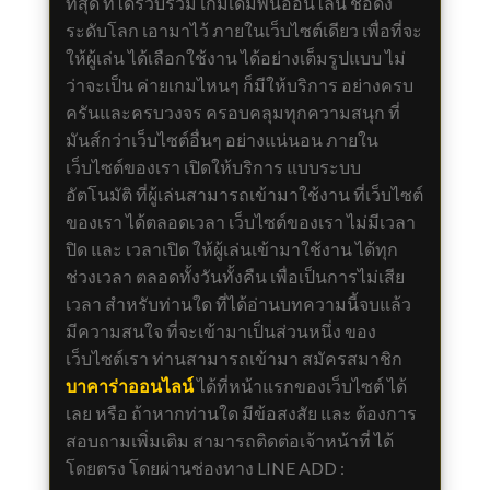
ที่สุด ที่ได้รวบรวม เกมเดิมพันออนไลน์ ชื่อดัง
ระดับโลก เอามาไว้ ภายในเว็บไซต์เดียว เพื่อที่จะ
ให้ผู้เล่น ได้เลือกใช้งาน ได้อย่างเต็มรูปแบบ ไม่
ว่าจะเป็น ค่ายเกมไหนๆ ก็มีให้บริการ อย่างครบ
ครันและครบวงจร ครอบคลุมทุกความสนุก ที่
มันส์กว่าเว็บไซต์อื่นๆ อย่างแน่นอน ภายใน
เว็บไซต์ของเรา เปิดให้บริการ แบบระบบ
อัตโนมัติ ที่ผู้เล่นสามารถเข้ามาใช้งาน ที่เว็บไซต์
ของเรา ได้ตลอดเวลา เว็บไซต์ของเรา ไม่มีเวลา
ปิด และ เวลาเปิด ให้ผู้เล่นเข้ามาใช้งาน ได้ทุก
ช่วงเวลา ตลอดทั้งวันทั้งคืน เพื่อเป็นการไม่เสีย
เวลา สำหรับท่านใด ที่ได้อ่านบทความนี้จบแล้ว
มีความสนใจ ที่จะเข้ามาเป็นส่วนหนึ่ง ของ
เว็บไซต์เรา ท่านสามารถเข้ามา สมัครสมาชิก
บาคาร่าออนไลน์
ได้ที่หน้าแรกของเว็บไซต์ ได้
เลย หรือ ถ้าหากท่านใด มีข้อสงสัย และ ต้องการ
สอบถามเพิ่มเติม สามารถติดต่อเจ้าหน้าที่ ได้
โดยตรง โดยผ่านช่องทาง LINE ADD :