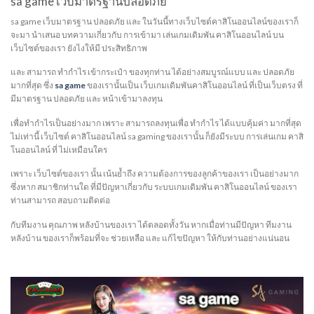
sa game เว็บมาตรฐานปลอดภัย
sa game เว็บมาตรฐาน ปลอดภัย และ ในวันนี้ทางเว็บไซต์คาสิโนออนไลน์ของเราก็
จะมา นำเสนอ บทความเกี่ยวกับ การเข้ามา เล่นเกมเดิมพัน คาสิโนออนไลน์ บน
เว็บไซต์ของเรา ยังไงให้มี ประสิทธิภาพ
และ สามารถ ทำกำไร เข้ากระเป๋า ของทุกท่าน ได้อย่างสมบูรณ์แบบ และ ปลอดภัย
มากที่สุด ซึ่ง
sa game
ของเรานั้นเป็น เว็บเกมเดิมพันคาสิโนออนไลน์ ที่เป็นเว็บตรง ที่
มีมาตรฐาน ปลอดภัย และ หน้าเข้ามาลงทุน
เพื่อทำกำไรเป็นอย่างมาก เพราะ สามารถลงทุนเพื่อ ทำกำไร ได้แบบคุ้มค่า มากที่สุด
ไม่เท่านี้ เว็บไซต์ คาสิโนออนไลน์ sa gaming ของเรานั้น ก็ยังมีระบบ การเล่นเกม คาสิ
โนออนไลน์ ที่ ไม่เหมือนใคร
เพราะ เว็บไซต์ของเรา นั้น เน้นย้ำถึง ความต้องการของลูกค้าของเรา เป็นอย่างมาก
ซึ่งหาก สมาชิกท่านใด ที่มีปัญหาเกี่ยวกับ ระบบเกมเดิมพัน คาสิโนออนไลน์ ของเรา
ท่านสามารถ สอบถามติดต่อ
กับทีมงาน คุณภาพ หลังบ้านของเรา ได้ตลอดทั้งวัน หากเมื่อท่านมีปัญหา ทีมงาน
หลังบ้าน ของเราก็พร้อมที่จะ ช่วยเหลือ และ แก้ไขปัญหา ให้กับท่านอย่างแน่นอน