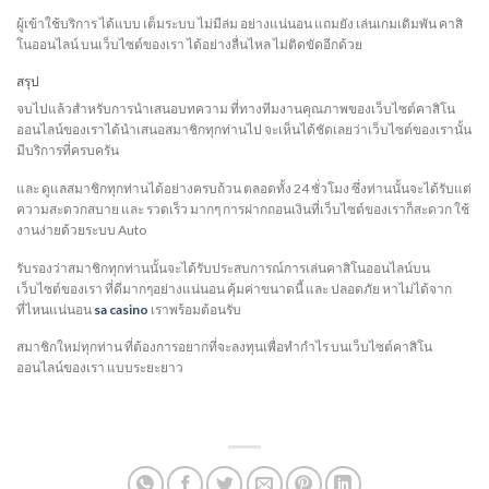
ผู้เข้าใช้บริการ ได้แบบ เต็มระบบ ไม่มีล่ม อย่างแน่นอน แถมยัง เล่นเกมเดิมพัน คาสิ
โนออนไลน์ บนเว็บไซต์ของเรา ได้อย่างลื่นไหล ไม่ติดขัดอีกด้วย
สรุป
จบไปแล้วสำหรับการนำเสนอบทความ ที่ทางทีมงานคุณภาพของเว็บไซต์คาสิโน
ออนไลน์ของเราได้นำเสนอสมาชิกทุกท่านไป จะเห็นได้ชัดเลยว่าเว็บไซต์ของเรานั้น
มีบริการที่ครบครัน
และ ดูแลสมาชิกทุกท่านได้อย่างครบถ้วน ตลอดทั้ง 24 ชั่วโมง ซึ่งท่านนั้นจะได้รับแต่
ความสะดวกสบาย และ รวดเร็ว มากๆ การฝากถอนเงินที่เว็บไซต์ของเราก็สะดวก ใช้
งานง่ายด้วยระบบ Auto
รับรองว่าสมาชิกทุกท่านนั้นจะได้รับประสบการณ์การเล่นคาสิโนออนไลน์บน
เว็บไซต์ของเรา ที่ดีมากๆอย่างแน่นอน คุ้มค่าขนาดนี้ และ ปลอดภัย หาไม่ได้จาก
ที่ไหนแน่นอน
sa casino
เราพร้อมต้อนรับ
สมาชิกใหม่ทุกท่าน ที่ต้องการอยากที่จะลงทุนเพื่อทำกำไร บนเว็บไซต์คาสิโน
ออนไลน์ของเรา แบบระยะยาว