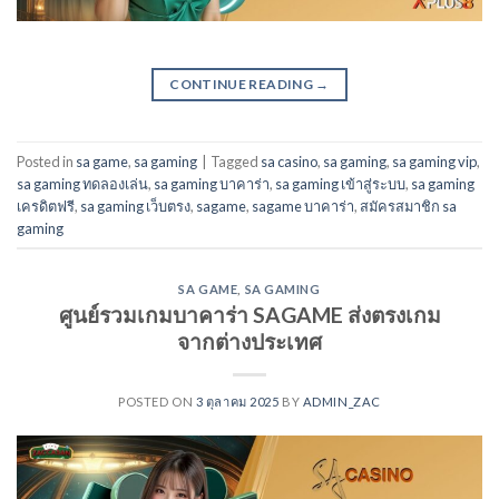
CONTINUE READING
→
Posted in
sa game
,
sa gaming
|
Tagged
sa casino
,
sa gaming
,
sa gaming vip
,
sa gaming ทดลองเล่น
,
sa gaming บาคาร่า
,
sa gaming เข้าสู่ระบบ
,
sa gaming
เครดิตฟรี
,
sa gaming เว็บตรง
,
sagame
,
sagame บาคาร่า
,
สมัครสมาชิก sa
gaming
SA GAME
,
SA GAMING
ศูนย์รวมเกมบาคาร่า SAGAME ส่งตรงเกม
จากต่างประเทศ
POSTED ON
3 ตุลาคม 2025
BY
ADMIN_ZAC