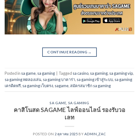
CONTINUE READING
→
Posted in
sa game
,
sa gaming
|
Tagged
sa casino
,
sa gaming
,
sa gaming vip
,
sa gaming ทดลองเล่น
,
sa gaming บาคาร่า
,
sa gaming เข้าสู่ระบบ
,
sa gaming
เครดิตฟรี
,
sa gaming เว็บตรง
,
sagame
,
สมัครสมาชิก sa gaming
SA GAME
,
SA GAMING
คาสิโนสด SAGAME ไลฟ์ออนไลน์ รองรับวอ
เลท
POSTED ON
2 ตุลาคม 2025
BY
ADMIN_ZAC