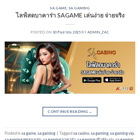
SA GAME
,
SA GAMING
ไลฟ์สดบาคาร่า SAGAME เล่นง่าย จ่ายจริง
POSTED ON
30 กันยายน 2025
BY
ADMIN_ZAC
CONTINUE READING
→
Posted in
sa game
,
sa gaming
|
Tagged
sa casino
,
sa gaming
,
sa gaming vip
,
sa gaming ทดลองเล่น
,
sa gaming บาคาร่า
,
sa gaming เข้าสู่ระบบ
,
sa gaming