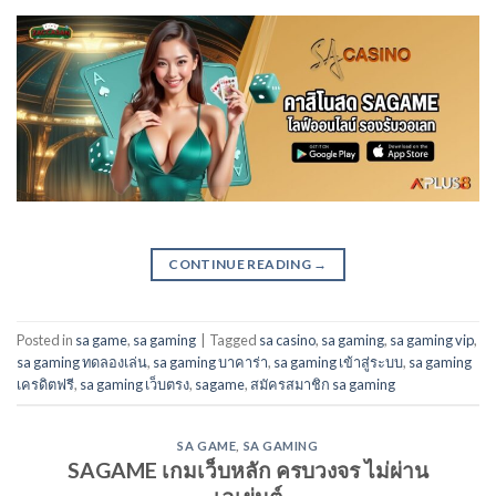
CONTINUE READING
→
Posted in
sa game
,
sa gaming
|
Tagged
sa casino
,
sa gaming
,
sa gaming vip
,
sa gaming ทดลองเล่น
,
sa gaming บาคาร่า
,
sa gaming เข้าสู่ระบบ
,
sa gaming
เครดิตฟรี
,
sa gaming เว็บตรง
,
sagame
,
สมัครสมาชิก sa gaming
SA GAME
,
SA GAMING
SAGAME เกมเว็บหลัก ครบวงจร ไม่ผ่าน